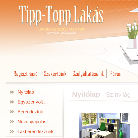
LAKBERENDEZÉSI MAGAZIN
www.tipp-topplakas.hu
Nyitólap
Nyitólap
- Színvilág
Egyszer volt ...
Berendeztük
Növényápolás
Lakberendezzünk