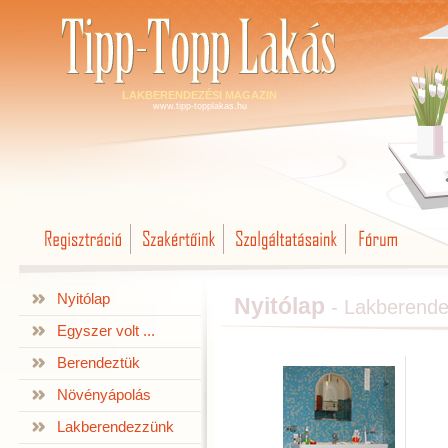
LAKBERENDEZÉSI MAGAZIN
www.tipp-topplakas.hu
Nyitólap
Nyitólap
- Lakberend
Egyszer volt ...
Berendeztük
Növényápolás
Lakberendezzünk