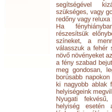
segítségével ki
szükséges, vagy go
redőny vagy reluxa
Ha fényhiányba
részesítsük előny
színeket, a menn
válasszuk a fehér 
növő növényeket az 
a fény szabad bejut
meg gondosan, le
borúsabb napokon i
ki nagyobb ablak f
helyiségeink megvil
Nyugati fekvésű,
helyiség esetén 