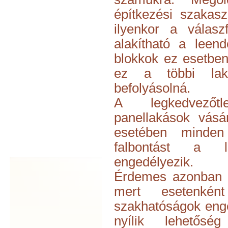
építkezési szakasz
ilyenkor a válasz
alakítható a leen
blokkok ez esetben
ez a többi lakó
befolyásolná.
A legkedvezőt
panellakások vásá
esetében minden
falbontást a 
engedélyezik.
Érdemes azonban kö
mert esetenké
szakhatóságok enge
nyílik lehetőség