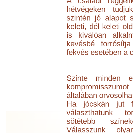
A családi regge
hétvégeken tudju
szintén jó alapot 
keleti, dél-keleti o
is kiválóan alkal
kevésbé forrósítj
fekvés esetében a d
Szinte minden es
kompromisszumot k
általában orvosolha
Ha jócskán jut f
választhatunk t
sötétebb színe
Válasszunk olya