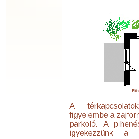
Előn
A térkapcsolato
figyelembe a zajforr
parkoló. A pihenés
igyekezzünk a c