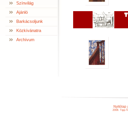
Színvilág
Ajánló
Barkácsoljunk
Közkívánatra
Archívum
Nyitólap
2008. Tipp-T