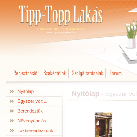
LAKBERENDEZÉSI MAGAZIN
www.tipp-topplakas.hu
Nyitólap
Nyitólap
- Egyszer volt
Egyszer volt ...
Berendeztük
Növényápolás
Lakberendezzünk