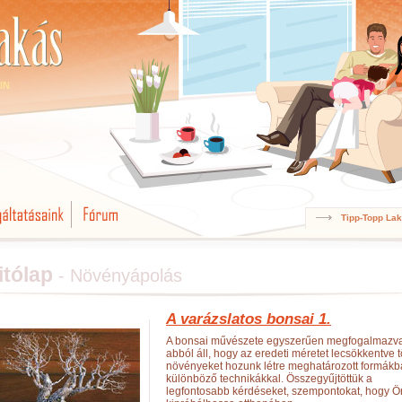
IN
Tipp-Topp La
itólap
- Növényápolás
A varázslatos bonsai 1.
A bonsai művészete egyszerűen megfogalmazv
abból áll, hogy az eredeti méretet lecsökkentve 
növényeket hozunk létre meghatározott formákb
különböző technikákkal. Összegyűjtöttük a
legfontosabb kérdéseket, szempontokat, hogy Ön