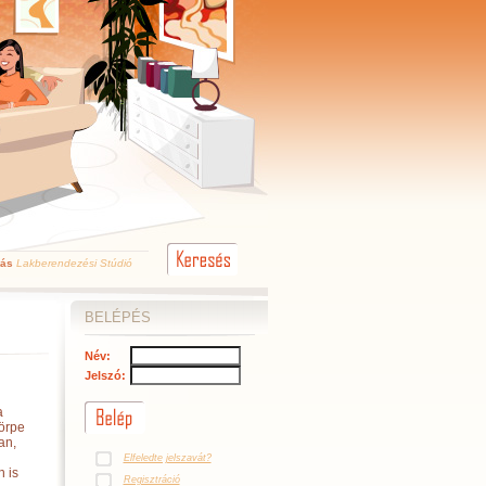
kás
Lakberendezési Stúdió
BELÉPÉS
Név:
Jelszó:
a
törpe
an,
Elfeledte jelszavát?
 is
Regisztráció