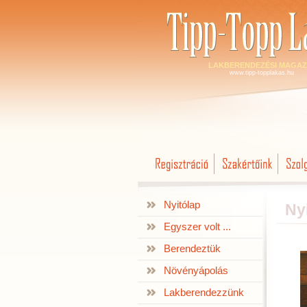
LAKBERENDEZÉSI MAGAZ
www.tipp-topplakas.hu
Nyitólap
Ny
Egyszer volt ...
Berendeztük
Növényápolás
Lakberendezzünk