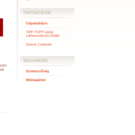
PARTNEREINK
Cégadatbázis
TIPP-TOPP Lakás
Lakberendezési Stúdió
Qwerty Computer
MAGUNKRÓL
jvan
unk
Szerkesztőség
Médiaajánlat