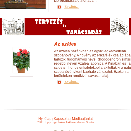
kipróbálhassa otthonában.
Tovább...
Az azálea
Az azálea hazánkban az egyik legkedveltebb
szobanövény. A növény az erikafélék családjába
tartozik, tudományos neve Rhododendron simsii
régebbi nevén Azalea japonica. A Kínában és Ta
szigetén honos erikafélékből alakították ki a nál
szobanövényként kapható változatot. Ezeken a
területeken rendkívül savas a talaj.
Tovább...
Nyitólap
Kapcsolat
Médiaajánlat
|
|
2008. Tipp-Topp Lakás Lakberendezési Stúdió