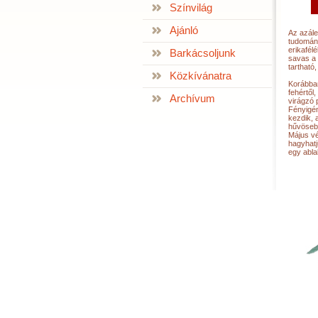
Színvilág
Ajánló
Az azále
tudomány
erikafél
Barkácsoljunk
savas a 
tartható
Közkívánatra
Korábban
fehértől
Archívum
virágzó 
Fényigén
kezdik, 
hűvösebb
Május vé
hagyhatj
egy abla