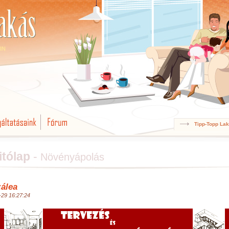
IN
Tipp-Topp La
itólap
-
Növényápolás
zálea
-29 16:27:24