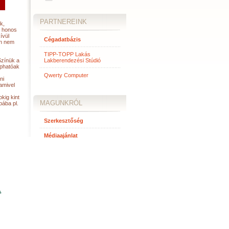
PARTNEREINK
k,
n honos
ívül
Cégadatbázis
an nem
TIPP-TOPP Lakás
Színük a
Lakberendezési Stúdió
aphatóak
Qwerty Computer
ni
amivel
kig kint
MAGUNKRÓL
bába pl.
Szerkesztőség
Médiaajánlat