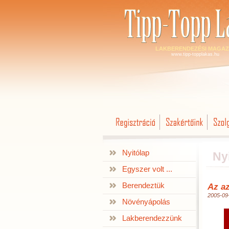
LAKBERENDEZÉSI MAGAZ
www.tipp-topplakas.hu
Nyitólap
Ny
Egyszer volt ...
Berendeztük
Az a
2005-09
Növényápolás
Lakberendezzünk