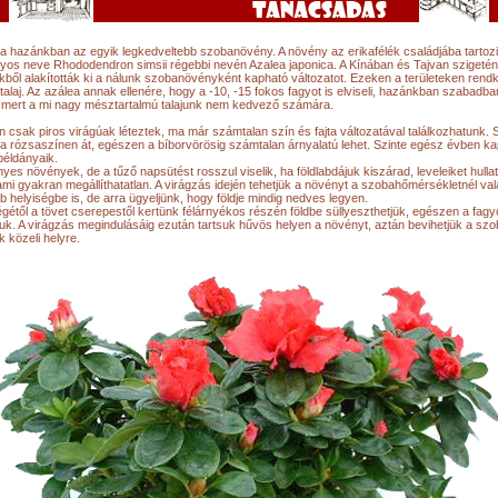
a hazánkban az egyik legkedveltebb szobanövény. A növény az erikafélék családjába tartozi
os neve Rhododendron simsii régebbi nevén Azalea japonica. A Kínában és Tajvan szigeté
ékből alakították ki a nálunk szobanövényként kapható változatot. Ezeken a területeken rendk
talaj. Az azálea annak ellenére, hogy a -10, -15 fokos fagyot is elviseli, hazánkban szabadb
, mert a mi nagy mésztartalmú talajunk nem kedvező számára.
 csak piros virágúak léteztek, ma már számtalan szín és fajta változatával találkozhatunk. 
, a rózsaszínen át, egészen a bíborvörösig számtalan árnyalatú lehet. Szinte egész évben k
példányaik.
yes növények, de a tűző napsütést rosszul viselik, ha földlabdájuk kiszárad, leveleiket hullat
ami gyakran megállíthatatlan. A virágzás idején tehetjük a növényt a szobahőmérsékletnél val
 helyiségbe is, de arra ügyeljünk, hogy földje mindig nedves legyen.
gétől a tövet cserepestől kertünk félárnyékos részén földbe süllyeszthetjük, egészen a fagyo
uk. A virágzás megindulásáig ezután tartsuk hűvös helyen a növényt, aztán bevihetjük a szo
k közeli helyre.