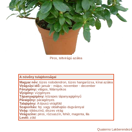
Piros, teltvirágú azálea
A növény tulajdonságai
Magyar név:
tüzes rododendron, tüzes hangarózsa, kínai azálea
Virágzási idő:
január - május, november - december
Fényigény:
világos, félárnyékos
Vízigény:
vízigényes
Tápanyagigény:
közepes tápanyagigényű
Páraigény:
páraigényes
Talajigény:
A típusú virágföld
Szaporítás:
fej- vagy oldalhajtás-dugvánnyal
Virág:
többszínű, díszes virág
Virágszíne:
piros, rózsaszín, fehér, magenta, lila
Levél:
zöld
Quaterno Lakberendezés