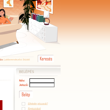
kás
Lakberendezési Stúdió
BELÉPÉS
Név:
Jelszó:
Elfeledte jelszavát?
Regisztráció