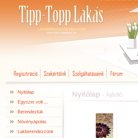
LAKBERENDEZÉSI MAGAZIN
www.tipp-topplakas.hu
Nyitólap
Nyitólap
- Ajánló
Egyszer volt ...
Berendeztük
Növényápolás
Lakberendezzünk