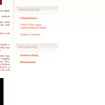
PARTNEREINK
évmilliók
 felülmúl
Cégadatbázis
mpa mely
unk akik
TIPP-TOPP Lakás
Lakberendezési Stúdió
nincs két
Qwerty Computer
elindul a
MAGUNKRÓL
pedig egy
e.
Szerkesztőség
tett egy
ot magába
y, ónix,
Médiaajánlat
eszkednek
akövek a
 és erőt