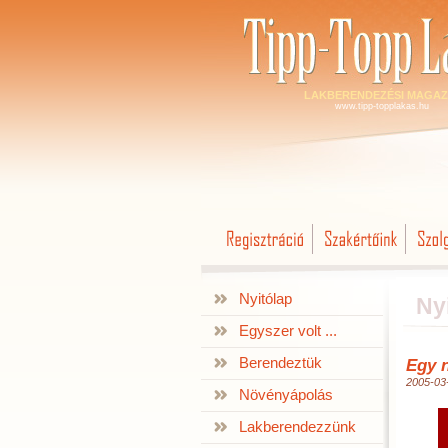
LAKBERENDEZÉSI MAGAZ
www.tipp-topplakas.hu
Nyitólap
Ny
Egyszer volt ...
Berendeztük
Egy 
2005-03
Növényápolás
Lakberendezzünk