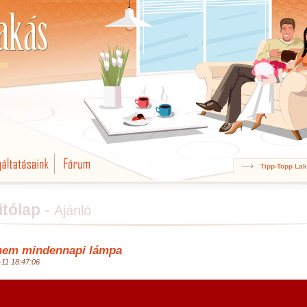
IN
Tipp-Topp La
itólap
-
Ajánló
nem mindennapi lámpa
-11 18:47:06