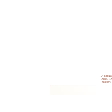
A csodas
Kiss P. K
Telefon: