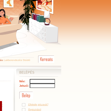
kás
Lakberendezési Stúdió
BELÉPÉS
Név:
Jelszó:
Elfeledte jelszavát?
Regisztráció