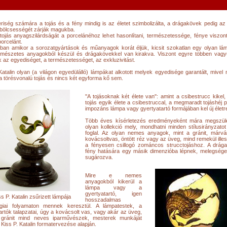
iség számára a tojás és a fény mindig is az életet szimbolizálta, a drágakövek pedig az 
s bölcsességét zárják magukba.
tojás anyagszilárdságát a porcelánéhoz lehet hasonlítani, természetessége, fénye viszont
orcelánt.
kban amikor a sorozatgyártások és műanyagok korát éljük, kicsit szokatlan egy olyan lá
rmészetes anyagokból készül és drágakövekkel van kirakva. Viszont egyre többen vagy
k az egyediséget, a természetességet, az exkluzivitást.
Katalin olyan (a világon egyedülálló) lámpákat alkotott melyek egyedisége garantált, mivel 
 törésvonalú tojás és nincs két egyforma kő sem.
''A tojásoknak két élete van'': amint a csibestrucc kikel, 
tojás egyik élete a csibestruccal, a megmaradt tojáshéj 
impozáns lámpa vagy gyertyatartó formájában kel új életr
Több éves kísérletezés eredményeként mára megszüle
olyan kollekció mely, mondhatni minden stílusirányzat
foglal. Az olyan nemes anyagok, mint a gránit, márván
kovácsoltvas, öntött réz vagy az üveg, mind remekül ill
a fényesen csillogó zománcos strucctojáshoz. A drág
fény hatására egy másik dimenzióba lépnek, melegséget
sugározva.
Mire e nemes
anyagokból kikerül a
lámpa vagy a
gyertyatartó, igen
ss P. Katalin zsűrizett lámpája
hosszadalmas
ógiai folyamaton mennek keresztül. A lámpatestek, a
artók talapzatai, úgy a kovácsolt vas, vagy akár az üveg,
gránit mind neves iparművészek, mesterek munkáját
, Kiss P. Katalin formatervezése alapján.