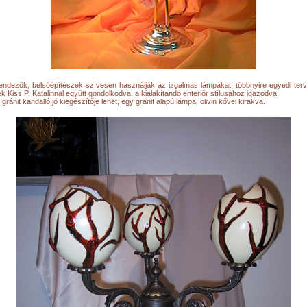
endezők, belsőépítészek szívesen használják az izgalmas lámpákat, többnyire egyedi te
k Kiss P. Katalinnal együtt gondolkodva, a kialakítandó enteriőr stílusához igazodva.
gránit kandalló jó kiegészítője lehet, egy gránit alapú lámpa, olivin kővel kirakva.