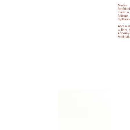
Miután
fertőtle
mivel a
felülete
táplálékt
Ahol a d
a fény k
zárványo
A minták