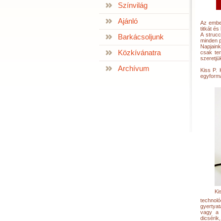
Színvilág
Ajánló
Az ember
titkát é
A strucc
Barkácsoljunk
minden p
Napjain
Közkívánatra
csak te
szeretjü
Archívum
Kiss P. 
egyforma
Ki
technol
gyertyat
vagy a 
dicsérik