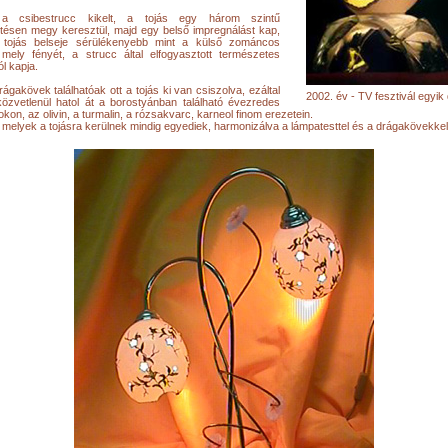
 a csibestrucc kikelt, a tojás egy három szintű
nítésen megy keresztül, majd egy belső impregnálást kap,
 tojás belseje sérülékenyebb mint a külső zománcos
, mely fényét, a strucc által elfogyasztott természetes
ól kapja.
rágakövek találhatóak ott a tojás ki van csiszolva, ezáltal
2002. év - TV fesztivál egyik 
özvetlenül hatol át a borostyánban található évezredes
kon, az olivin, a turmalin, a rózsakvarc, karneol finom erezetein.
 melyek a tojásra kerülnek mindig egyediek, harmonizálva a lámpatesttel és a drágakövekkel