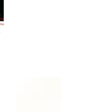
díja
.