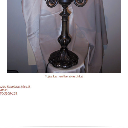
Tojás karneol berakásokkal
zép lámpákat készíti:
atalin
 70/3108-139