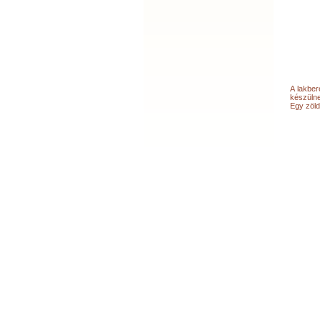
A lakber
készülne
Egy zöld 