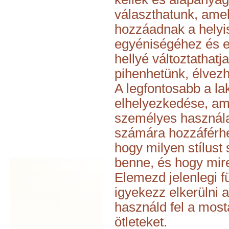
választhatunk, ame
hozzáadnak a helyi
egyéniségéhez és e
hellyé változtathatj
pihenhetünk, élvezh
A legfontosabb a la
elhelyezkedése, ami
személyes használa
számára hozzáférhe
hogy milyen stílust 
benne, és hogy mir
Elemezd jelenlegi f
igyekezz elkerülni 
használd fel a most
ötleteket.