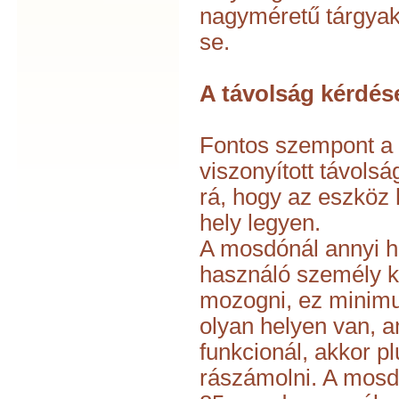
nagyméretű tárgyaka
se.
A távolság kérdés
Fontos szempont a
viszonyított távolsá
rá, hogy az eszköz
hely legyen.
A mosdónál annyi h
használó személy 
mozogni, ez minimu
olyan helyen van, a
funkcionál, akkor p
rászámolni. A mos