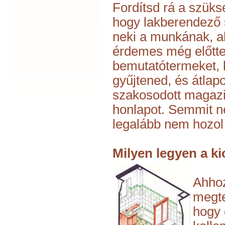
Fordítsd rá a szüks
hogy lakberendező 
neki a munkának, 
érdemes még előtt
bemutatótermeket, k
gyűjtened, és átlapo
szakosodott magazi
honlapot. Semmit n
legalább nem hozol
Milyen legyen a k
Ahhoz
megte
hogy 