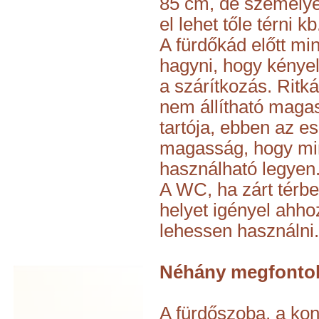
85 cm, de személy
el lehet tőle térni 
A fürdőkád előtt m
hagyni, hogy kényel
a szárítkozás. Ritká
nem állítható maga
tartója, ebben az e
magasság, hogy mi
használható legyen
A WC, ha zárt térb
helyet igényel ahho
lehessen használni.
Néhány megfonto
A fürdőszoba, a ko