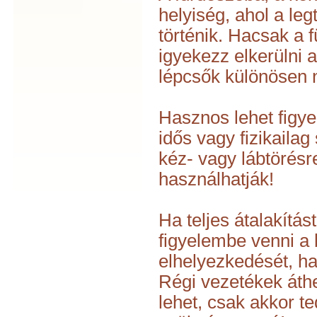
helyiség, ahol a leg
történik. Hacsak a 
igyekezz elkerülni 
lépcsők különösen 
Hasznos lehet figye
idős vagy fizikailag
kéz- vagy lábtörésre
használhatják!
Ha teljes átalakítás
figyelembe venni a 
elhelyezkedését, ha
Régi vezetékek áth
lehet, csak akkor t