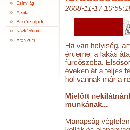
Színvilág
2008-11-17 10:59:1
Ajánló
Barkácsoljunk
Közkívánatra
Archívum
Ha van helyiség, am
érdemel a lakás áta
fürdőszoba. Elsőso
éveken át a teljes 
hol vannak már a r
Mielőtt nekilátnán
munkának...
Manapság végtele
kellék és alapanyag