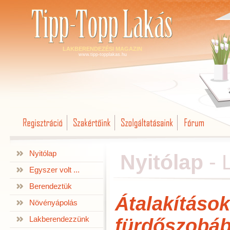
LAKBERENDEZÉSI MAGAZIN
www.tipp-topplakas.hu
Nyitólap
Nyitólap
-
Egyszer volt ...
Berendeztük
Átalakítások
Növényápolás
Lakberendezzünk
fürdőszobá