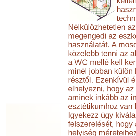
kelle
haszn
techn
Nélkülözhetetlen az
megengedi az eszkö
használatát. A mos
közelebb tenni az a
a WC mellé kell ker
minél jobban külön k
résztől. Ezenkívül
elhelyezni, hogy az 
aminek inkább az in
esztétikumhoz van 
Igyekezz úgy kivála
felszerelését, hogy
helyiség méreteihez