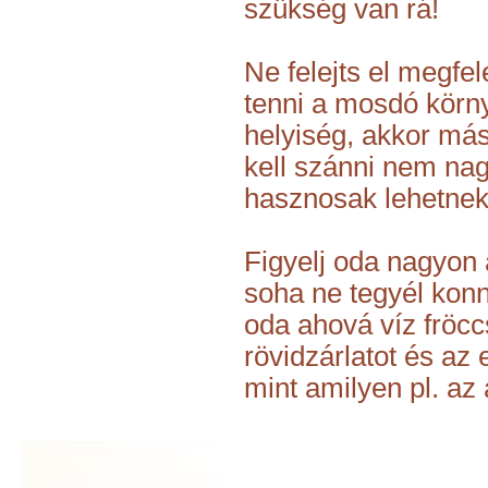
szükség van rá!
Ne felejts el megfe
tenni a mosdó körny
helyiség, akkor más
kell szánni nem na
hasznosak lehetnek
Figyelj oda nagyon 
soha ne tegyél kon
oda ahová víz fröcc
rövidzárlatot és az
mint amilyen pl. az