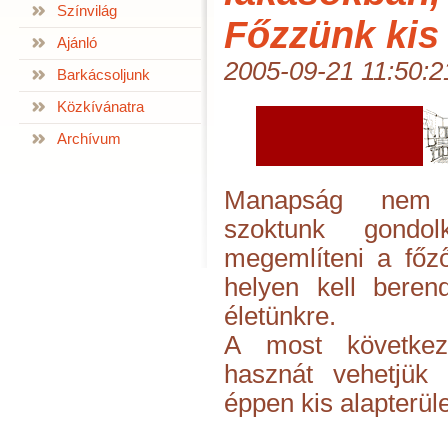
Színvilág
Főzzünk kis
Ajánló
2005-09-21 11:50:2
Barkácsoljunk
Közkívánatra
Archívum
Manapság nem 
szoktunk gondo
megemlíteni a főző
helyen kell bere
életünkre.
A most következ
hasznát vehetjük
éppen kis alapterül