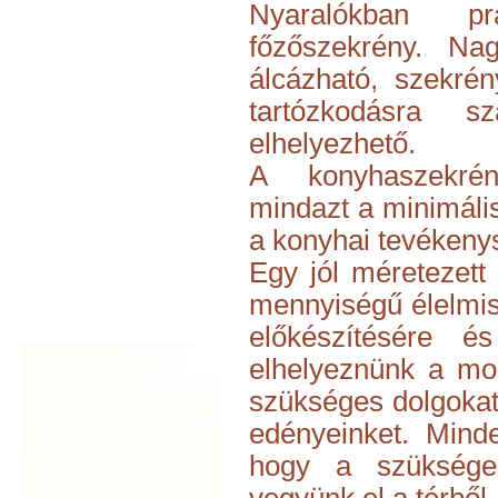
Nyaralókban p
főzőszekrény. Na
álcázható, szekré
tartózkodásra s
elhelyezhető.
A konyhaszekrén
mindazt a minimáli
a konyhai tevékenys
Egy jól méretezett
mennyiségű élelmis
előkészítésére és
elhelyeznünk a mo
szükséges dolgokat
edényeinket. Mind
hogy a szüksége