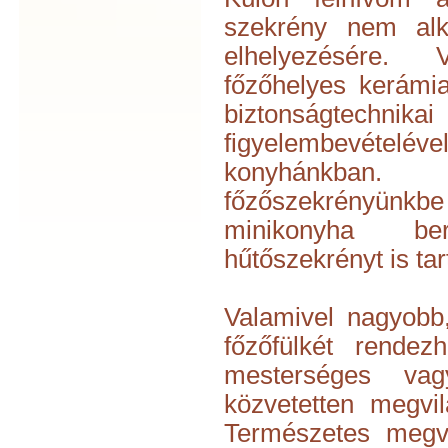
szekrény nem alk
elhelyezésére. 
főzőhelyes kerámia
biztonságte
figyelembevételéve
konyhánkba
főzőszekrényü
minikonyha be
hűtőszekrényt is ta
Valamivel nagyobb,
főzőfülkét rendez
mesterséges vag
közvetetten megvilá
Természetes megvil