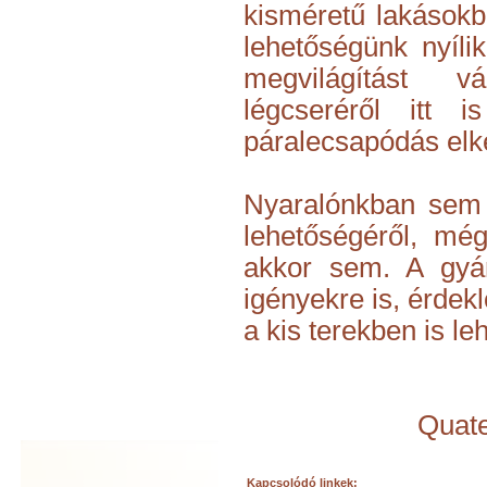
kisméretű lakásokb
lehetőségünk nyílik
megvilágítást v
légcseréről itt 
páralecsapódás elke
Nyaralónkban sem 
lehetőségéről, még
akkor sem. A gyá
igényekre is, érde
a kis terekben is leh
Quate
Kapcsolódó linkek: