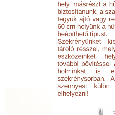
hely, másrészt a h
biztosítanunk, a sz
tegyük ajtó vagy 
60 cm helyünk a hű
beépíthető típust.
Szekrényünket ki
tároló résszel, mel
eszközeinket hel
további bővítéssel
holminkat is e
szekrénysorban. A
szennyest külön 
elhelyezni!