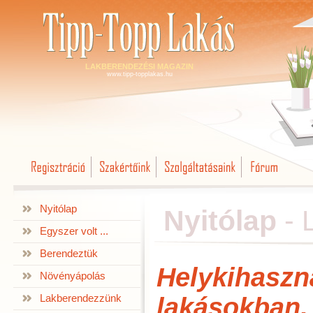
LAKBERENDEZÉSI MAGAZIN
www.tipp-topplakas.hu
Nyitólap
Nyitólap
-
Egyszer volt ...
Berendeztük
Helykihaszn
Növényápolás
Lakberendezzünk
lakásokban,