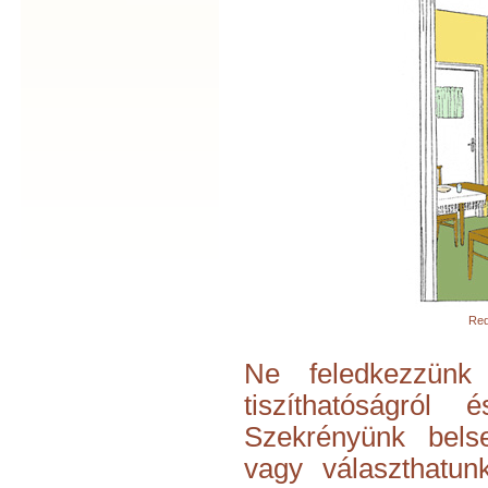
Red
Ne feledkezzün
tiszíthatóságról
Szekrényünk belse
vagy választhatun