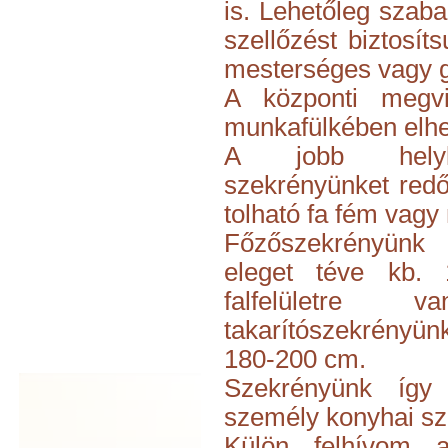
is. Lehetőleg szab
szellőzést biztosít
mesterséges vagy g
A központi megvi
munkafülkében elhely
A jobb helyki
szekrényünket redő
tolható fa fém vagy
Főzőszekrényünk 
eleget téve kb.
falfelületre
takarítószekrényün
180-200 cm.
Szekrényünk így
személy konyhai szü
Külön felhívom 