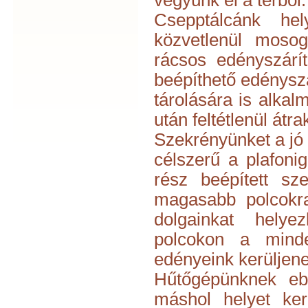
vegyünk el a térből.
Csepptálcánk hel
közvetlenül mosog
rácsos edényszárí
beépíthető edénysz
tárolására is alka
után feltétlenül át
Szekrényünket a jó
célszerű a plafonig 
rész beépített sz
magasabb polcokra
dolgainkat helye
polcokon a minde
edényeink kerüljene
Hűtőgépünknek eb
máshol helyet ker