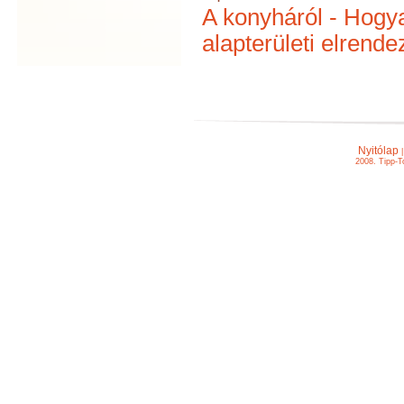
A konyháról - Hogya
alapterületi elrend
Nyitólap
2008. Tipp-T