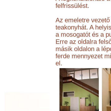
felfrissülést.
Az emeletre vezető 
teakonyhát. A helyi
a mosogatót és a pu
Erre az oldalra fels
másik oldalon a lé
ferde mennyezet mia
el.