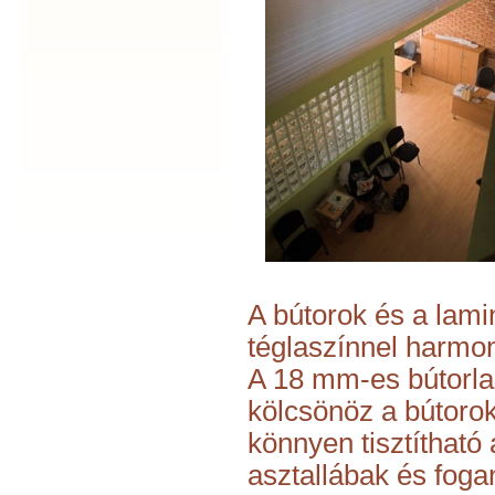
A bútorok és a lami
téglaszínnel harmoni
A 18 mm-es bútorlap
kölcsönöz a bútoro
könnyen tisztítható 
asztallábak és foga