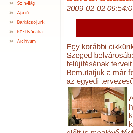
Színvilág
2009-02-02 09:54:0
Ajánló
Barkácsoljunk
Közkívánatra
Archívum
Egy korábbi cikkün
Szeged belvárosába
felújításának terveit
Bemutatjuk a már fel
az egyedi tervezésű
A
h
k
k
előtt is meglévő tég