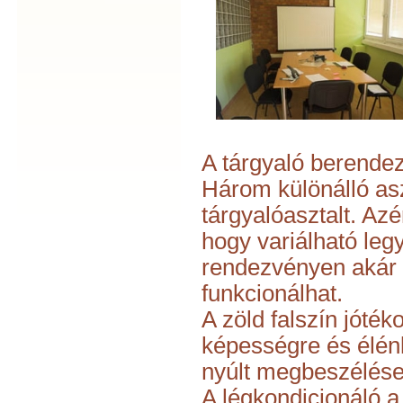
A tárgyaló berende
Három különálló asz
tárgyalóasztalt. Azé
hogy variálható leg
rendezvényen akár 
funkcionálhat.
A zöld falszín jóté
képességre és élén
nyúlt megbeszélés
A légkondicionáló a