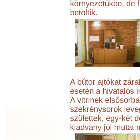
környezetükbe, de f
betöltik.
A bútor ajtókat zára
esetén a hivatalos 
A vitrinek elsősorb
szekrénysorok leve
születtek, egy-két 
kiadvány jól mutat 