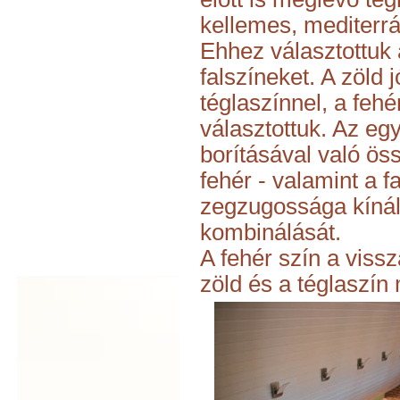
kellemes, mediterrá
Ehhez választottuk 
falszíneket. A zöld 
téglaszínnel, a fehé
választottuk. Az eg
borításával való ös
fehér - valamint a f
zegzugossága kínált
kombinálását.
A fehér szín a vissz
zöld és a téglaszín 