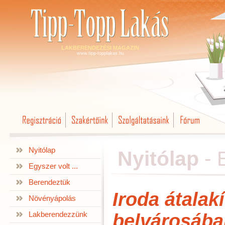
LAKBERENDEZÉSI MAGAZIN
www.tipp-topplakas.hu
Nyitólap
Nyitólap
-
Egyszer volt ...
Berendeztük
Iroda átalak
Növényápolás
Lakberendezzünk
belvárosába