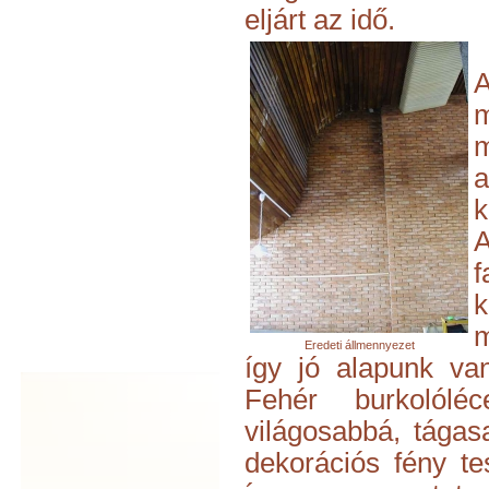
eljárt az idő.
A
m
a
k
A
m
Eredeti állmennyezet
így jó alapunk va
Fehér burkolóléc
világosabbá, tágas
dekorációs fény t