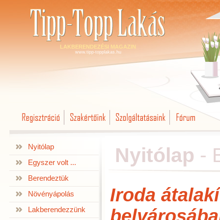
LAKBERENDEZÉSI MAGAZIN
www.tipp-topplakas.hu
Nyitólap
Nyitólap
-
Egyszer volt ...
Berendeztük
Iroda átalak
Növényápolás
Lakberendezzünk
belvárosába