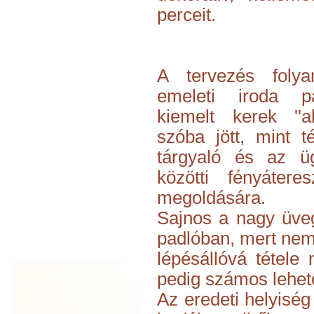
perceit.
A tervezés foly
emeleti iroda pa
kiemelt kerek ''ab
szóba jött, mint t
tárgyaló és az üg
közötti fényáteres
megoldására.
Sajnos a nagy üveg
padlóban, mert nem b
lépésállóvá tétele
pedig számos lehető
Az eredeti helyiség