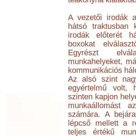
A vezetői irodák 
hátsó traktusban 
irodák előterét 
boxokat elválasz
Egyrészt elvá
munkahelyeket, má
kommunikációs hálóz
Az alsó szint nag
egyértelmű volt,
szinten kapjon helye
munkaállomást az
számára. A bejárat
lépcső mellett a r
teljes értékű mu