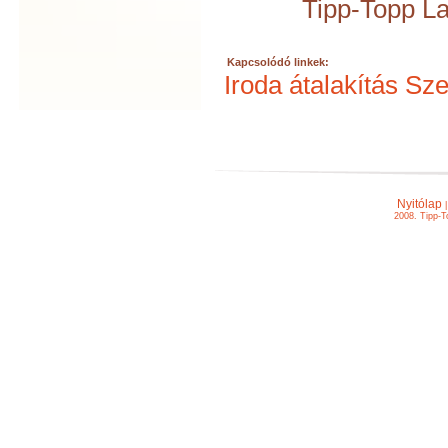
Tipp-Topp L
Kapcsolódó linkek:
Iroda átalakítás Sz
Nyitólap
2008. Tipp-T