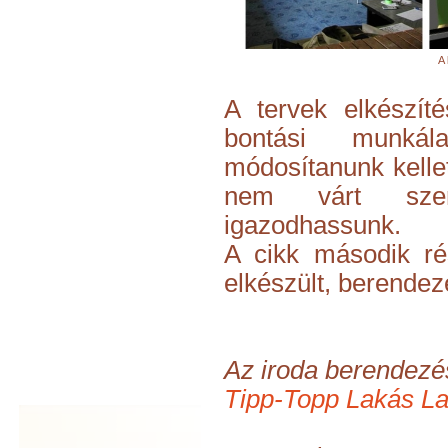
A 
A tervek elkészít
bontási munkála
módosítanunk kellet
nem várt szerk
igazodhassunk.
A cikk második r
elkészült, berendeze
Az iroda berendezési
Tipp-Topp Lakás La