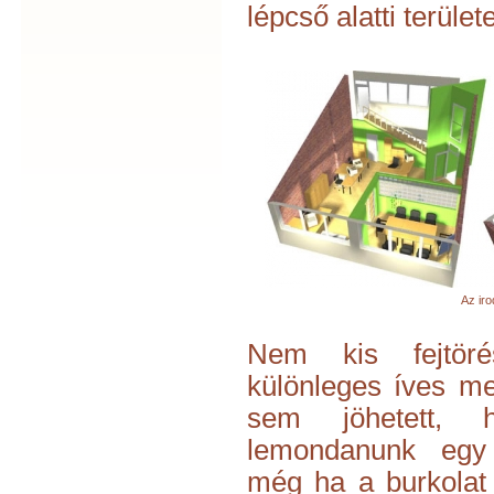
lépcső alatti terület
Az iro
Nem kis fejtör
különleges íves m
sem jöhetett, 
lemondanunk egy 
még ha a burkolat 