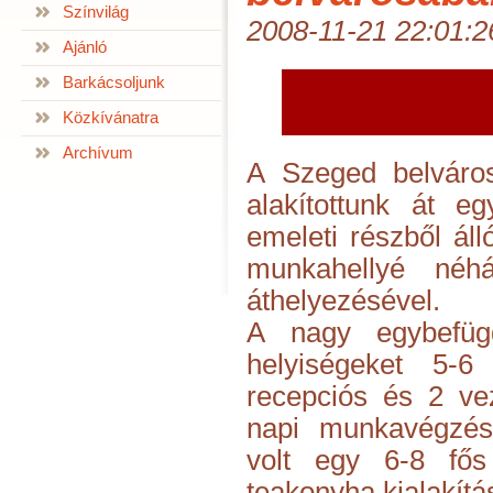
Színvilág
2008-11-21 22:01:2
Ajánló
Barkácsoljunk
Közkívánatra
Archívum
A Szeged belváros
alakítottunk át 
emeleti részből áll
munkahellyé néhá
áthelyezésével.
A nagy egybefüg
helyiségeket 5-6
recepciós és 2 ve
napi munkavégzésé
volt egy 6-8 fős
teakonyha kialakítás