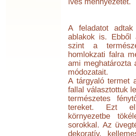
íves mennyezetet.
A feladatot adtak
ablakok is. Ebből 
szint a termész
homlokzati falra m
ami meghatározta a
módozatait.
A tárgyaló termet 
fallal választottuk 
természetes fényt
tereket. Ezt el
környezetbe tökél
sorokkal. Az üvegt
dekoratív, kellem