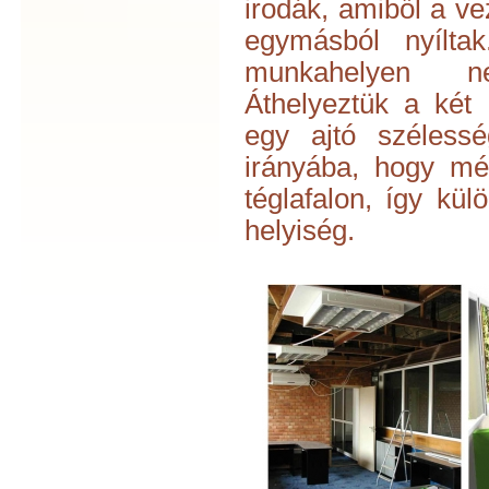
irodák, amiből a vez
egymásból nyílta
munkahelyen n
Áthelyeztük a két 
egy ajtó szélessé
irányába, hogy mé
téglafalon, így kül
helyiség.