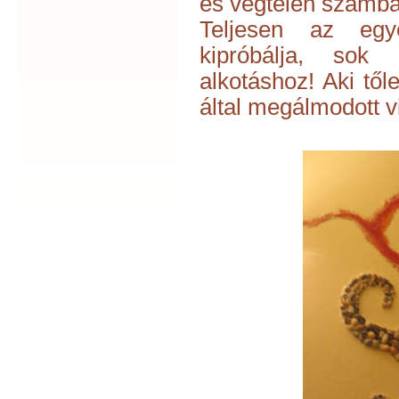
és végtelen számba
Teljesen az egy
kipróbálja, sok
alkotáshoz! Aki től
által megálmodott vi