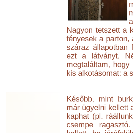
m
a
Nagyon tetszett a 
fényesek a parton,
száraz állapotban 
ezt a látványt. N
megtaláltam, hogy 
kis alkotásomat: a 
Később, mint burko
már ügyelni kellett a
kaphat (pl. ráállunk)
csempe ragasztó.