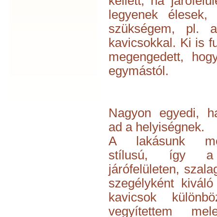
kellett, ha járófel
legyenek élesek, l
szükségem, pl. a
kavicsokkal. Ki is 
megengedett, hogy
egymástól.
Nagyon egyedi, ha
ad a helyiségnek.
A lakásunk med
stílusú, így a
járófelületen, szala
szegélyként kivál
kavicsok különbö
vegyítettem mele