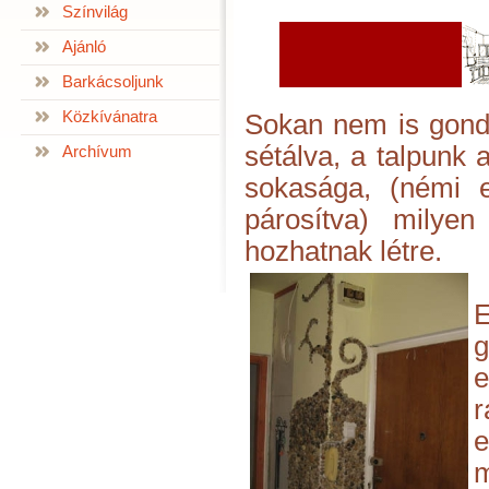
Színvilág
Ajánló
Barkácsoljunk
Közkívánatra
Sokan nem is gond
sétálva, a talpunk
Archívum
sokasága, (némi e
párosítva) milyen
hozhatnak létre.
E
g
r
e
m