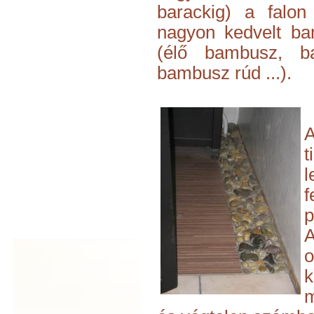
barackig) a falo
nagyon kedvelt ba
(élő bambusz, ba
bambusz rúd ...).
t
p
A
m