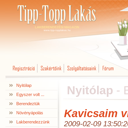
LAKBERENDEZÉSI MAGAZIN
www.tipp-topplakas.hu
Nyitólap
Nyitólap
-
Egyszer volt ...
Berendeztük
Kavicsaim v
Növényápolás
Lakberendezzünk
2009-02-09 13:50:2